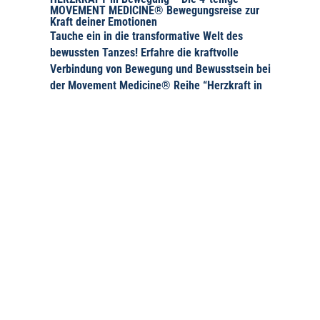
MOVEMENT MEDICINE® Bewegungsreise zur
Kraft deiner Emotionen
Tauche ein in die transformative Welt des
bewussten Tanzes! Erfahre die kraftvolle
Verbindung von Bewegung und Bewusstsein bei
der Movement Medicine® Reihe “Herzkraft in
Bewegung" und entfalte deine Kreativität durch
gestärktes Vertrauen in deine Körperweisheit....
SCHNUPPER-tanzen
am 1. und 15. März 2024 in Köln-Langel - jetzt
anmelden! MOVEMENT MEDICINE® ist eine
ressourcenorientierte Bewegungs- und
Achtsamkeitspraxis, die dir hilft, mehr bei dir
anzukommen, dich ganz und verbunden zu
fühlen. Über die Bewegung und den natürlichen,
kreativen...
Danke 2023 – Willkommen 2024!